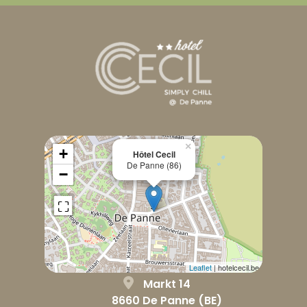
×
+
Hôtel Cecil
De Panne (86)
−
Leaflet
| hotelcecil.be
Markt 14
8660 De Panne (BE)