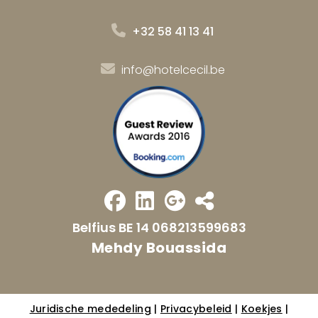
+32 58 41 13 41
info@hotelcecil.be
Belfius BE 14 068213599683
Mehdy Bouassida
Juridische mededeling
|
Privacybeleid
|
Koekjes
|