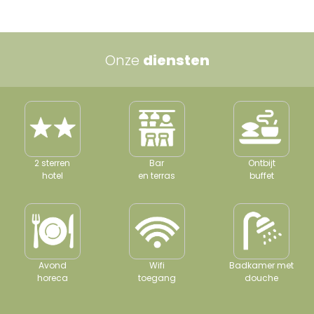
Onze
diensten
2 sterren
Bar
Ontbijt
hotel
en terras
buffet
Avond
Wifi
Badkamer met
horeca
toegang
douche